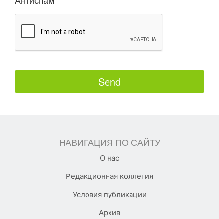
Антиспам
*
Send
This
field
should
НАВИГАЦИЯ ПО САЙТУ
be
О нас
left
Редакционная коллегия
blank
Условия публикации
Архив