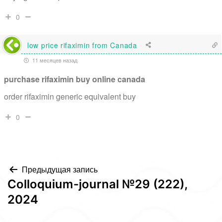
0
low price rifaximin from Canada
11 месяцев назад
purchase rifaximin buy online canada
order rifaximin generic equivalent buy
0
Навигация
Предыдущая запись
Colloquium-journal №29 (222),
по
2024
записям