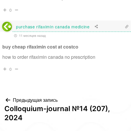
0
purchase rifaximin canada medicine
11 месяцев назад
buy cheap rifaximin cost at costco
how to order rifaximin canada no prescription
0
Навигация
Предыдущая запись
Colloquium-journal №14 (207),
по
2024
записям