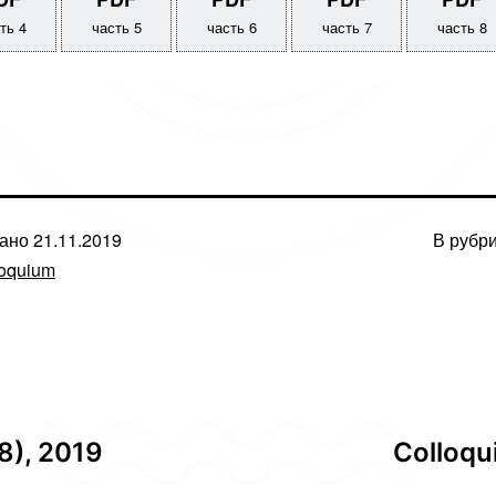
ть 4
часть 5
часть 6
часть 7
часть 8
вано
21.11.2019
В рубр
loquium
8), 2019
Сolloqu