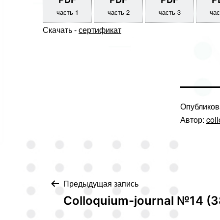
часть 1
часть 2
часть 3
час
Скачать -
сертификат
Опублико
Автор:
col
Навигация
Предыдущая запись
Сolloquium-journal №14 (3